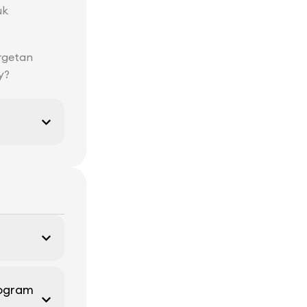
uk
rgetan
y?
rogram