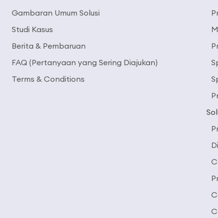
Gambaran Umum Solusi
P
Studi Kasus
M
Berita & Pembaruan
P
FAQ (Pertanyaan yang Sering Diajukan)
S
Terms & Conditions
S
P
Sol
P
D
C
P
C
C