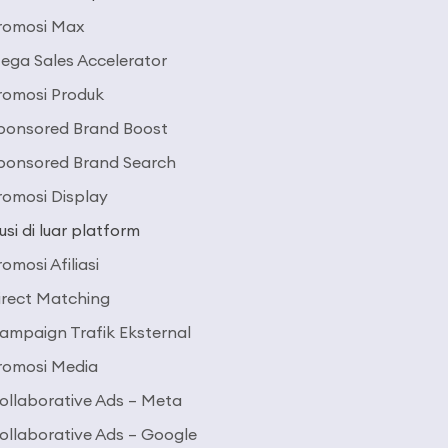
romosi Max
ega Sales Accelerator
romosi Produk
ponsored Brand Boost
ponsored Brand Search
romosi Display
usi di luar platform
romosi Afiliasi
irect Matching
ampaign Trafik Eksternal
romosi Media
ollaborative Ads – Meta
ollaborative Ads – Google