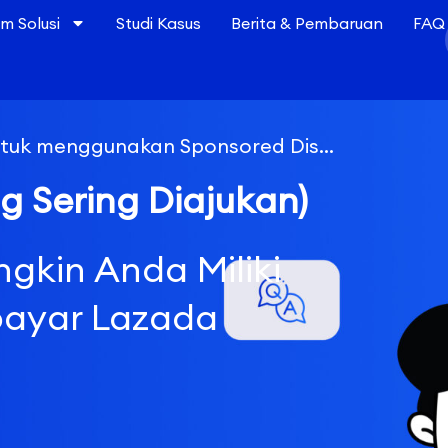
 Solusi
Studi Kasus
Berita & Pembaruan
FAQ
k menggunakan Sponsored Display?
 Sering Diajukan)
gkin Anda Miliki
bayar Lazada