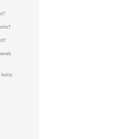
e)?
atis?
al?
merek
 kata