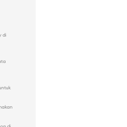
 di
ata
untuk
nakan
on di