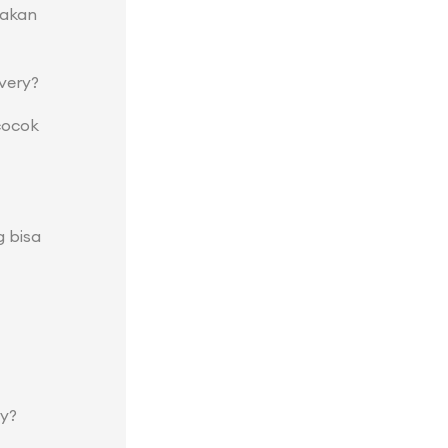
nakan
very?
cocok
 bisa
y?