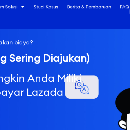
 Solusi
Studi Kasus
Berita & Pembaruan
FAQ
akan biaya?
 Sering Diajukan)
gkin Anda Miliki
bayar Lazada