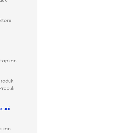
duk
Store
netapkan
roduk
Produk
esuai
sikan