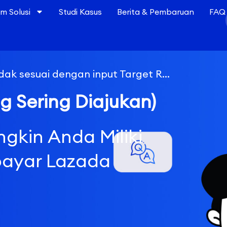
 Solusi
Studi Kasus
Berita & Pembaruan
FAQ
k sesuai dengan input Target ROAS?
 Sering Diajukan)
gkin Anda Miliki
bayar Lazada