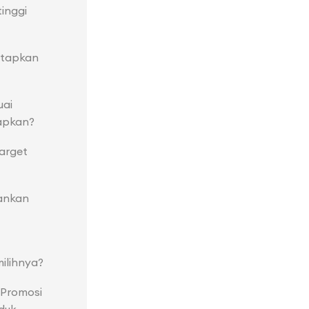
inggi
netapkan
uai
apkan?
arget
ankan
ilihnya?
 Promosi