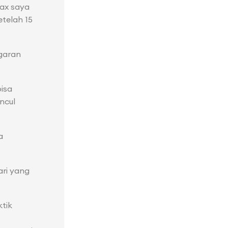
ax saya
telah 15
garan
isa
ncul
a
ari yang
tik