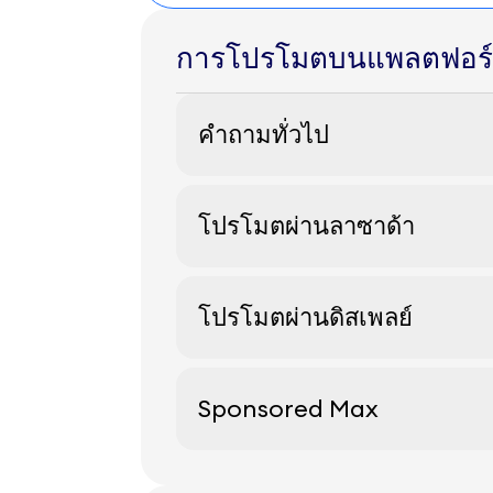
การโปรโมตบนแพลตฟอร
คำถามทั่วไป
โปรโมตผ่านลาซาด้า
โปรโมตผ่านดิสเพลย์
Sponsored Max