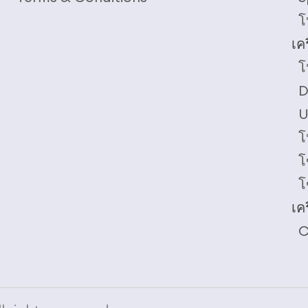
โ
เค
โ
D
U
โ
โ
โ
เคร
C