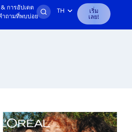
 & การอัปเดต
VN
เริ่ม
TH
คำถามที่พบบ่อย
เลย!
ID