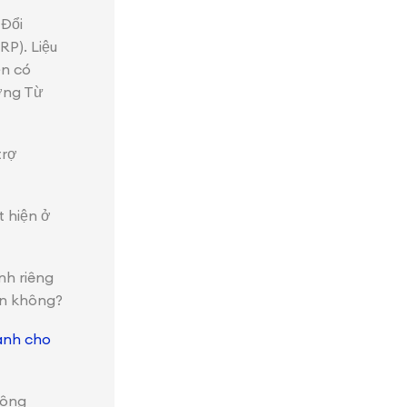
 Đổi
P). Liệu
ện có
ởng Từ
trợ
 hiện ở
nh riêng
àn không?
ành cho
hông