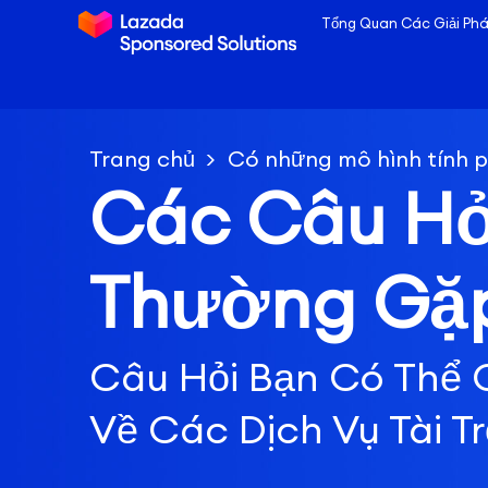
Tổng Quan Các Giải Ph
Trang chủ
Có những mô hình tính phí nào dành cho
Các Câu Hỏ
Thường Gặ
Câu Hỏi Bạn Có Thể 
Về Các Dịch Vụ Tài T