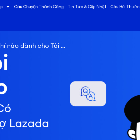
áp
Câu Chuyện Thành Công
Tin Tức & Cập Nhật
Câu Hỏi Thườn
 Tài trợ Truyền thông Ngoại Sàn?
i
p
Có
rợ Lazada