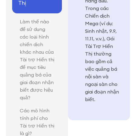
hàng đầu.
Thị
Trong các
Chiến dịch
Làm thế nào
Mega (ví dụ:
để sử dụng
Sinh nhật, 9.9,
các loại hình
11.11, v.v.), Gói
chiến dịch
Tài Trợ Hiển
khác nhau của
Thị thường
Tài trợ Hiển thị
bao gồm cả
để mục tiêu
việc quảng bá
quảng bá của
nội sàn và
giai đoạn nhận
ngoại sàn cho
biết được hiệu
giai đoạn nhận
quả?
biết.
Các mô hình
tính phí cho
Tài trợ Hiển thị
là gì?