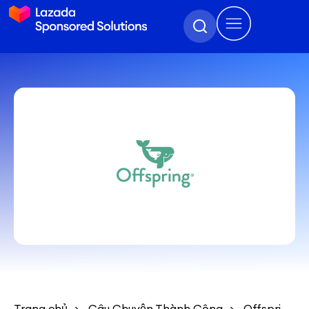
Trang chủ
Câu Chuyện Thành Công
Offspring Inc Malaysia: Tăng trưởng doanh thu 54% với Tài Trợ Max