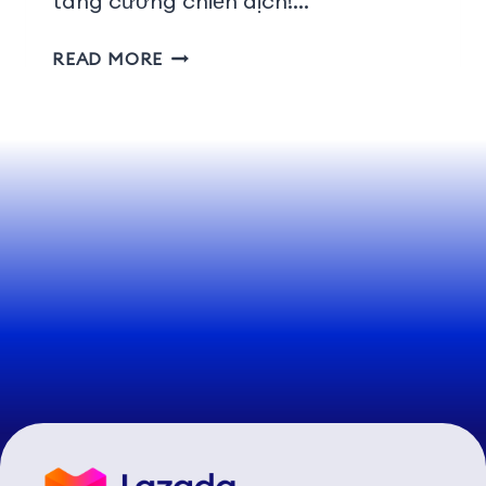
tăng cường chiến dịch!…
READ MORE
1
2
3
…
8